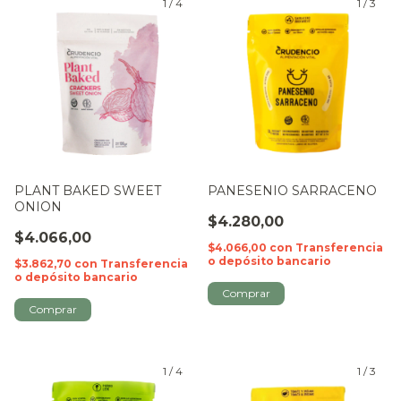
1
/
4
1
/
3
PLANT BAKED SWEET
PANESENIO SARRACENO
ONION
$4.280,00
$4.066,00
$4.066,00
con
Transferencia
o depósito bancario
$3.862,70
con
Transferencia
o depósito bancario
1
/
4
1
/
3