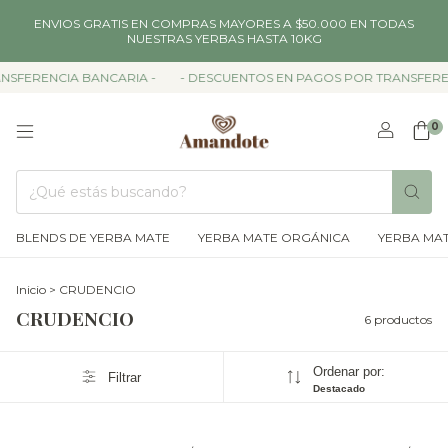
ENVIOS GRATIS EN COMPRAS MAYORES A $50.000 EN TODAS
NUESTRAS YERBAS HASTA 10KG
SFERENCIA BANCARIA -
- DESCUENTOS EN PAGOS POR TRANSFERENC
0
BLENDS DE YERBA MATE
YERBA MATE ORGÁNICA
YERBA MAT
Inicio
>
CRUDENCIO
CRUDENCIO
6 productos
Ordenar por:
Filtrar
Destacado