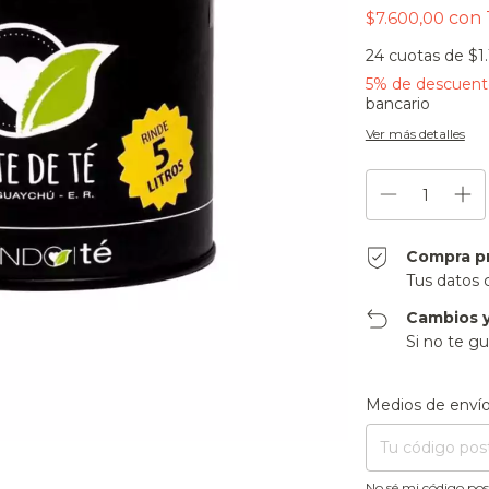
$7.600,00
con
24
cuotas de
$1
5% de descuent
bancario
Ver más detalles
Compra p
Tus datos 
Cambios y
Si no te gu
Entregas para el CP
Medios de enví
No sé mi código pos