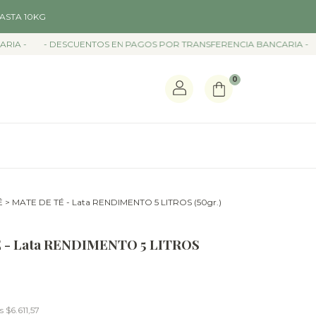
ASTA 10KG
- DESCUENTOS EN PAGOS POR TRANSFERENCIA BANCARIA -
- D
0
É
>
MATE DE TÉ - Lata RENDIMENTO 5 LITROS (50gr.)
 - Lata RENDIMENTO 5 LITROS
os
$6.611,57