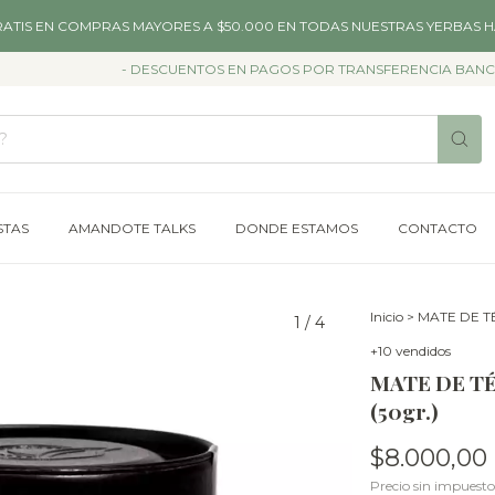
RATIS EN COMPRAS MAYORES A $50.000 EN TODAS NUESTRAS YERBAS H
- DESCUENTOS EN PAGOS POR TRANSFERENCIA BANCARIA -
STAS
AMANDOTE TALKS
DONDE ESTAMOS
CONTACTO
Inicio
>
MATE DE T
1
/
4
+10 vendidos
MATE DE TÉ
(50gr.)
$8.000,00
Precio sin impuest