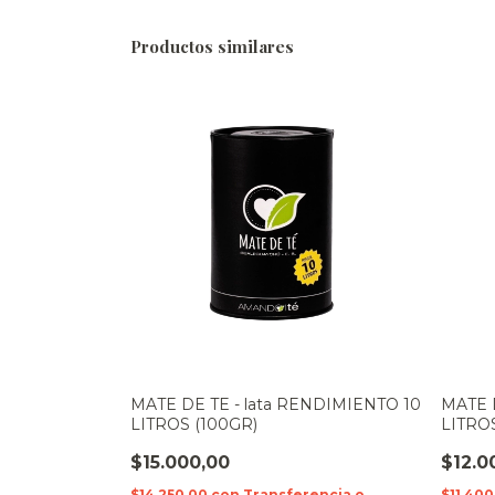
Productos similares
MATE DE TE - lata RENDIMIENTO 10
MATE 
LITROS (100GR)
LITROS
$15.000,00
$12.0
$14.250,00
con
Transferencia o
$11.40