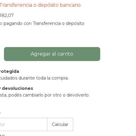
Transferencia o depósito bancario
.182,07
o
pagando con Transferencia o depósito
rotegida
cuidados durante toda la compra.
 devoluciones
sta, podés cambiarlo por otro o devolverlo.
:
Cambiar CP
o
Calcular
tal