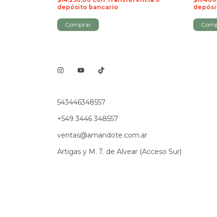
depósito bancario
depósi
543446348557
+549 3446 348557
ventas@amandote.com.ar
Artigas y M. T. de Alvear (Acceso Sur)